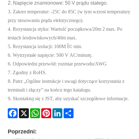
2. Napięcie znamionowe: 50 V prądu stałego.
3. Zakres temperatur: -25C do 85C (w tym wzrost temperatury
przy stosowaniu prądu elektrycznego).
4. Rezystancja styku: Wartość początkowa/20m 2 max. Po
testach środowiskowych/40m max.
5. Rezystancja izolacji: 100M Î© min.
6. Wytrzymałe napięcie: 500 V AC/minutę.
6. Odpowiedni przewód: rozmiar przewodu/AWG
7. Zgodny z RoHS.
8. Patrz „Ogólne instrukcje i uwagi dotyczące korzystania z
terminali i złączy” na końcu tego katalogu.
9. Skontaktuj się z JST, aby uzyskać szczegółowe informacje.
Facebook
X
WhatsApp
Pinterest
LinkedIn
Share
Poprzedni: