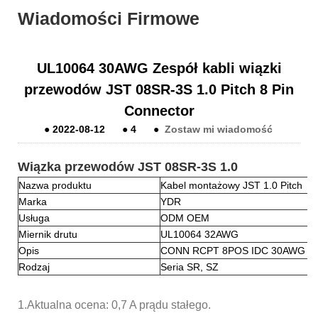
Wiadomości Firmowe
UL10064 30AWG Zespół kabli wiązki
przewodów JST 08SR-3S 1.0 Pitch 8 Pin
Connector
●
2022-08-12
●
4
●
Zostaw mi wiadomość
Wiązka przewodów JST 08SR-3S 1.0
Nazwa produktu
Kabel montażowy JST 1.0 Pitch
Marka
YDR
Usługa
ODM OEM
Miernik drutu
UL10064 32AWG
Opis
CONN RCPT 8POS IDC 30AWG T
Rodzaj
Seria SR, SZ
1.
Aktualna ocena: 0,7 A prądu stałego.