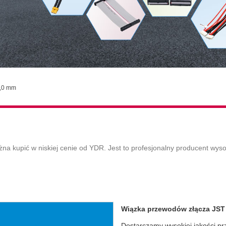
2,0 mm
upić w niskiej cenie od YDR. Jest to profesjonalny producent wysoki
Wiązka przewodów złącza JST
Dostarczamy wysokiej jakości pr