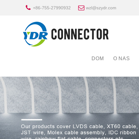
+86-755-27990932
wzl@szydr.com
DOM
O NAS