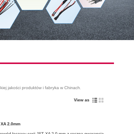
ej jakości produktów i fabryka w Chinach.
View as
 XA 2.0mm
zewód łączący serii JST XA 2,0 mm z roczną gwarancją