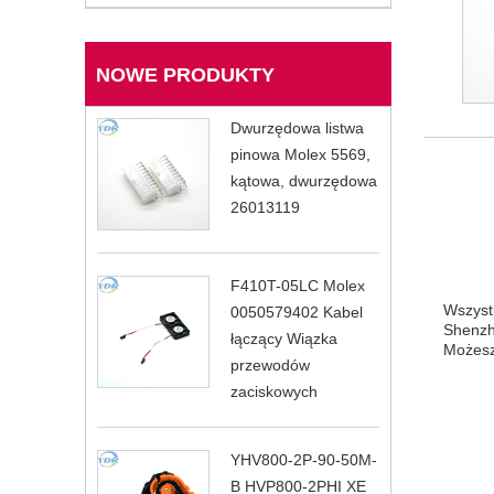
NOWE PRODUKTY
Dwurzędowa listwa
pinowa Molex 5569,
kątowa, dwurzędowa
26013119
F410T-05LC Molex
Wszyst
0050579402 Kabel
Shenzh
łączący Wiązka
Możesz 
przewodów
zaciskowych
YHV800-2P-90-50M-
B HVP800-2PHI XE